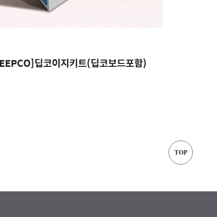
DEEPCO]딥코이지키트(딥코보드포함)
TOP