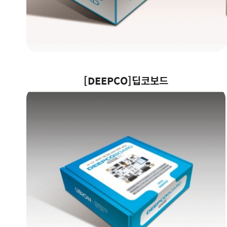
[DEEPCO]딥코보드