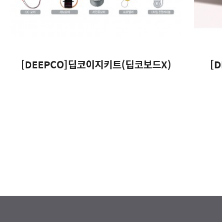
[DEEPCO]딥코이지키트(딥코보드X)
[