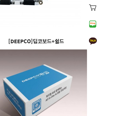
[DEEPCO]딥코보드+쉴드