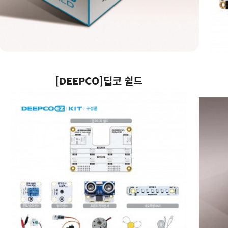
[DEEPCO]딥코 쉴드